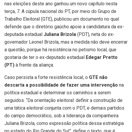
nas eleições deste ano ganhou um novo capítulo nesta
terça, 7. A cúpula nacional do PT, por meio do Grupo de
Trabalho Eleitoral (GTE), publicou um documento no qual
defende que o diretório gaúcho apoie a candidatura da ex-
deputada estadual
Juliana Brizola
(PDT), neta do ex-
governador Leonel Brizola, mas a medida não deve encerrar
a questão, porque há resistência no petismo local, que
gostaria de ter o ex-deputado estadual
Edegar Pretto
(PT)
à frente da aliança.
Caso persista a forte resistência local, o
GTE não
descarta a possibilidade de fazer uma intervenção
na
política estadual e determinar os caminhos a serem
seguidos. “Da orientação eleitoral: definir a construção de
uma tática eleitoral conjunta com o PDT, e demais partidos
do campo democrático, sob a liderança da companheira
Juliana Brizola, como expressão política dessa estratégia
no estado do Rio Grande do Sul”, define o texto, que é