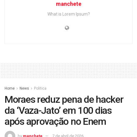
manchete
What is Lorem Ipsum?
Home
News
Politica
Moraes reduz pena de hacker
da ‘Vaza-Jato’ em 100 dias
após aprovação no Enem
by
manchete
7 de abril de 2026