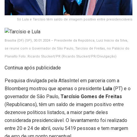
Só Lula e Tarcísio têm saldo de imagem positivo entre presidenciáveis
Brasília (DF) (SP), 30.01.2024 – Presidente da República, Luiz Inácio da Silva,
se reune com o Governador de São Paulo, Tarcísio de Freitas, no Palácio do
Planalto Foto: Ricardo Stuckert/PR
(Ricardo Stuckert/PR/Divulgação)
Continua após publicidade
Pesquisa divulgada pela AtlasIntel em parceria com a
Bloomberg mostrou que apenas o presidente
Lula
(PT) e o
governador de São Paulo,
Tarcísio Gomes de Freitas
(Republicanos), têm um saldo de imagem positivo entre
dezenove políticos listados, a maior parte deles
considerada presidenciável. O levantamento foi realizado
entre 20 e 24 de abril, ouviu 5419 pessoas e tem margem
de erro de um ponto percentual.