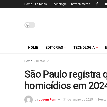
Home
Editorias
Tecnologia
Entretenimento
HOME
EDITORIAS
TECNOLOGIA
Home
Destaque
São Paulo registra 
homicídios em 202
by
Jovem Pan
31 de janeiro de 2025
in
Desta