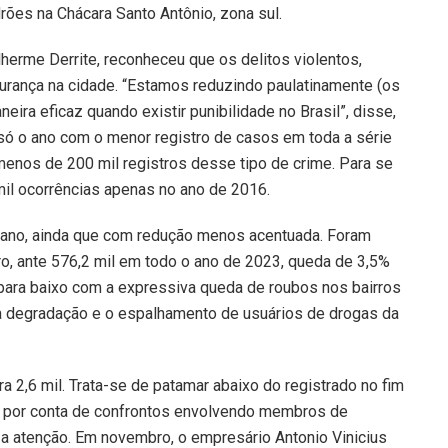
rões na Chácara Santo Antônio, zona sul.
lherme Derrite, reconheceu que os delitos violentos,
gurança na cidade. “Estamos reduzindo paulatinamente (os
ira eficaz quando existir punibilidade no Brasil”, disse,
só o ano com o menor registro de casos em toda a série
menos de 200 mil registros desse tipo de crime. Para se
mil ocorrências apenas no ano de 2016.
 ano, ainda que com redução menos acentuada. Foram
ro, ante 576,2 mil em todo o ano de 2023, queda de 3,5%
 para baixo com a expressiva queda de roubos nos bairros
a degradação e o espalhamento de usuários de drogas da
a 2,6 mil. Trata-se de patamar abaixo do registrado no fim
s por conta de confrontos envolvendo membros de
 a atenção. Em novembro, o empresário Antonio Vinicius