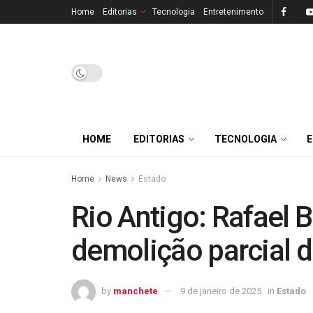
Home
Editorias
Tecnologia
Entretenimento
HOME
EDITORIAS
TECNOLOGIA
Home
News
Estado
Rio Antigo: Rafael 
demolição parcial d
by
manchete
9 de janeiro de 2025
in
Estado