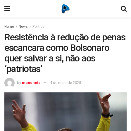
Home
News
Politica
Resistência à redução de penas
escancara como Bolsonaro
quer salvar a si, não aos
‘patriotas’
by
manchete
4 de maio de 2025