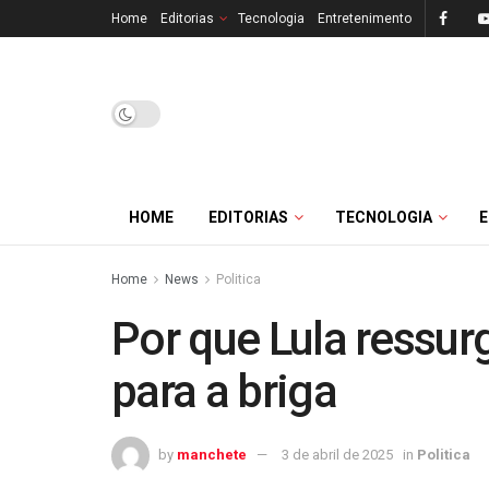
Home
Editorias
Tecnologia
Entretenimento
HOME
EDITORIAS
TECNOLOGIA
Home
News
Politica
Por que Lula ressurg
para a briga
by
manchete
3 de abril de 2025
in
Politica