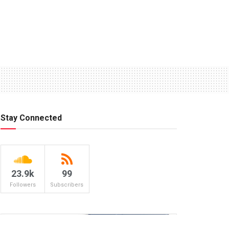
Stay Connected
23.9k
99
Followers
Subscribers