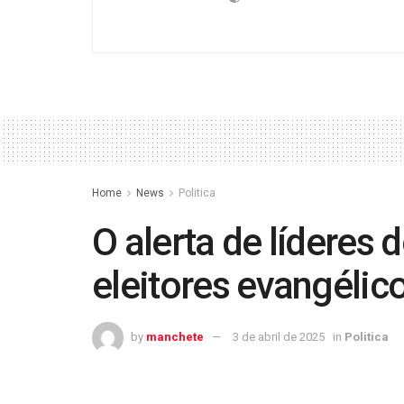
Home
News
Politica
O alerta de líderes 
eleitores evangélic
by
manchete
3 de abril de 2025
in
Politica