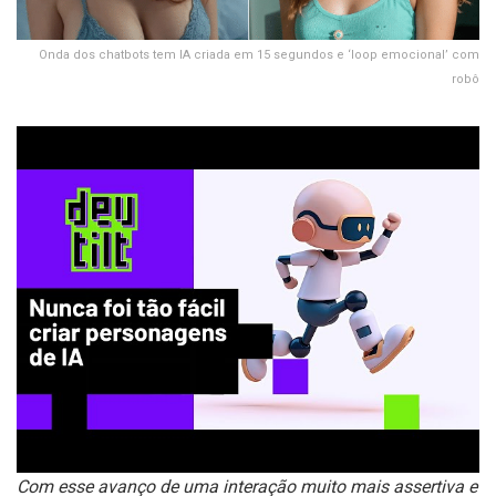
Onda dos chatbots tem IA criada em 15 segundos e ‘loop emocional’ com
robô
Com esse avanço de uma interação muito mais assertiva e