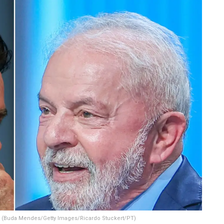
–
(Buda Mendes/Getty Images/Ricardo Stuckert/PT)