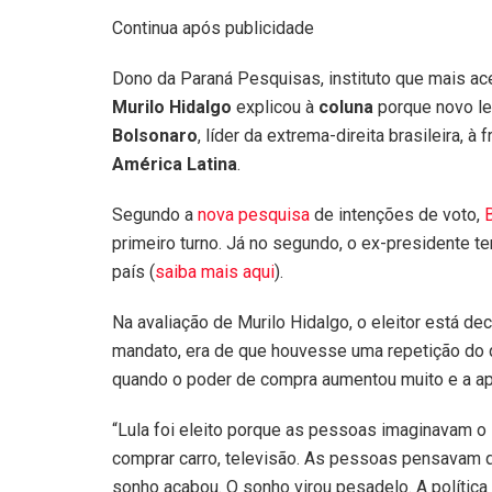
Continua após publicidade
Dono da Paraná Pesquisas, instituto que mais ace
Murilo Hidalgo
explicou à
coluna
porque novo le
Bolsonaro
, líder da extrema-direita brasileira, à
América Latina
.
Segundo a
nova pesquisa
de intenções de voto,
primeiro turno. Já no segundo, o ex-presidente t
país (
saiba mais aqui
).
Na avaliação de Murilo Hidalgo, o eleitor está 
mandato, era de que houvesse uma repetição do q
quando o poder de compra aumentou muito e a apro
“Lula foi eleito porque as pessoas imaginavam o 
comprar carro, televisão. As pessoas pensavam 
sonho acabou. O sonho virou pesadelo. A política