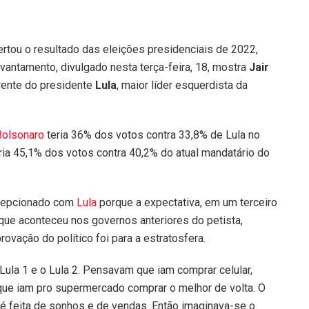
rtou o resultado das eleições presidenciais de 2022,
vantamento, divulgado nesta terça-feira, 18, mostra
Jair
 frente do presidente
Lula
, maior líder esquerdista da
Bolsonaro
teria 36% dos votos contra 33,8% de Lula no
eria 45,1% dos votos contra 40,2% do atual mandatário do
decepcionado com
Lula
porque a expectativa, em um terceiro
ue aconteceu nos governos anteriores do petista,
vação do político foi para a estratosfera.
Lula 1 e o Lula 2. Pensavam que iam comprar celular,
que iam pro supermercado comprar o melhor de volta. O
 é feita de sonhos e de vendas. Então imaginava-se o