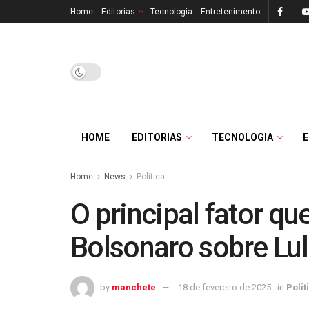
Home
Editorias
Tecnologia
Entretenimento
HOME
EDITORIAS
TECNOLOGIA
Home
News
Politica
O principal fator que
Bolsonaro sobre Lu
by
manchete
18 de fevereiro de 2025
in
Polit