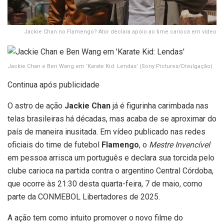
Jackie Chan no Flamengo? Ator declara apoio ao time carioca em vídeo
Jackie Chan e Ben Wang em ‘Karate Kid: Lendas’
(Sony Pictures/Divulgação)
Continua após publicidade
O astro de ação
Jackie Chan
já é figurinha carimbada nas
telas brasileiras há décadas, mas acaba de se aproximar do
país de maneira inusitada. Em vídeo publicado nas redes
oficiais do time de futebol
Flamengo
, o
Mestre Invencível
em pessoa arrisca um português e declara sua torcida pelo
clube carioca na partida contra o argentino Central Córdoba,
que ocorre às 21:30 desta quarta-feira, 7 de maio, como
parte da CONMEBOL Libertadores de 2025.
A ação tem como intuito promover o novo filme do