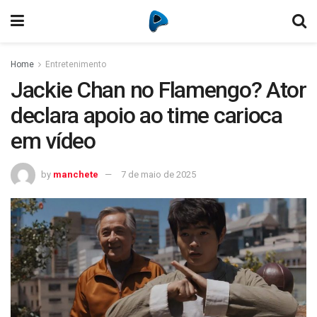
Home
Entretenimento
Jackie Chan no Flamengo? Ator
declara apoio ao time carioca
em vídeo
by
manchete
7 de maio de 2025