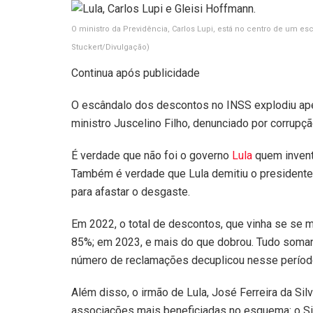
O ministro da Previdência, Carlos Lupi, está no centro de um esc
Stuckert/Divulgação)
Continua após publicidade
O escândalo dos descontos no INSS explodiu ap
ministro Juscelino Filho, denunciado por corrupç
É verdade que não foi o governo
Lula
quem invento
Também é verdade que Lula demitiu o presidente
para afastar o desgaste.
Em 2022, o total de descontos, que vinha se s
85%; em 2023, e mais do que dobrou. Tudo soman
número de reclamações decuplicou nesse períod
Além disso, o irmão de Lula, José Ferreira da Silv
associações mais beneficiadas no esquema: o Si