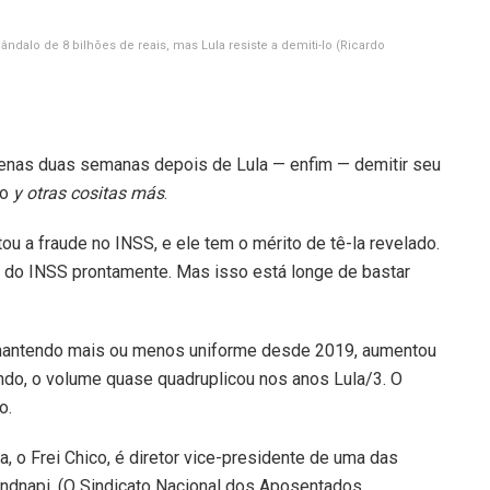
ândalo de 8 bilhões de reais, mas Lula resiste a demiti-lo
(Ricardo
enas duas semanas depois de Lula — enfim — demitir seu
ão
y otras cositas más
.
u a fraude no INSS, e ele tem o mérito de tê-la revelado.
 do INSS prontamente. Mas isso está longe de bastar
e mantendo mais ou menos uniforme desde 2019, aumentou
do, o volume quase quadruplicou nos anos Lula/3. O
o.
a, o Frei Chico, é diretor vice-presidente de uma das
ndnapi. (O Sindicato Nacional dos Aposentados,