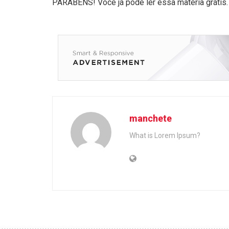
PARABÉNS! Você já pode ler essa matéria grátis.
manchete
What is Lorem Ipsum?