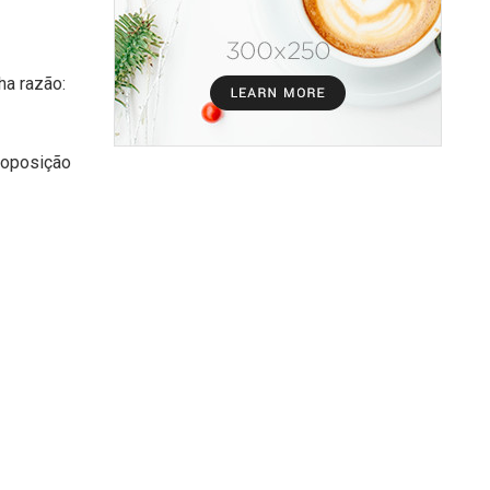
ha razão:
a oposição