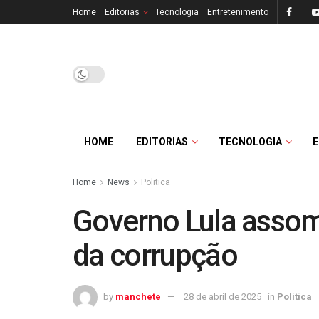
Home
Editorias
Tecnologia
Entretenimento
HOME
EDITORIAS
TECNOLOGIA
Home
News
Politica
Governo Lula asso
da corrupção
by
manchete
28 de abril de 2025
in
Politica