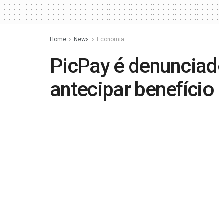
Home
News
Economia
PicPay é denunciado
antecipar benefício
by
manchete
28 de abril de 2025
in
Economi