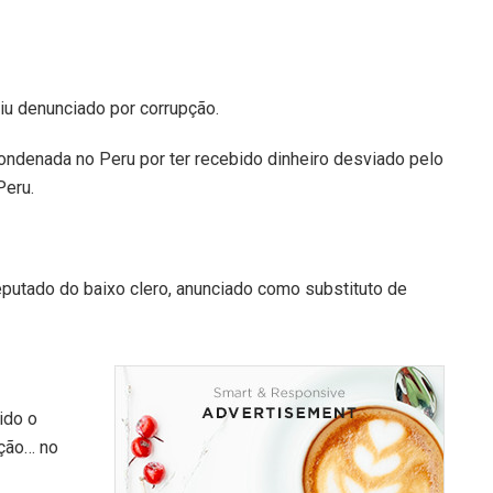
caiu denunciado por corrupção.
 condenada no Peru por ter recebido dinheiro desviado pelo
Peru.
eputado do baixo clero, anunciado como substituto de
ido o
pção… no