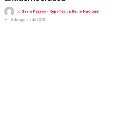
by
Gesio Passos - Reporter da Radio Nacional
6 de agosto de 2025
Alcolumbre diz que ocupação das mesas é arbitrária e antidemocrática
O presidente do Senado, Davi Alcolumbre, disse, em nota,
que a ocupação das mesas diretoras para inviabilizar seu
funcionamento é um ato arbitrário e antidemocrático.
Alcolumbre diz que irá realizar uma reunião de líderes para