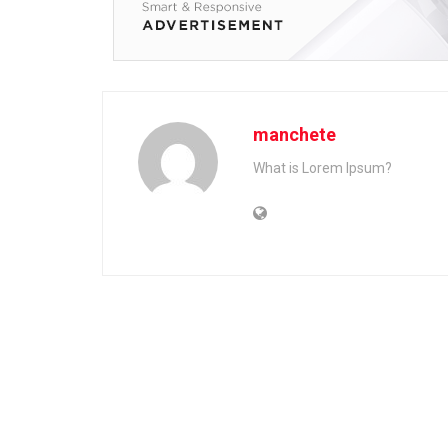
manchete
What is Lorem Ipsum?
Home
News
Politica