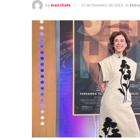
by
manchete
13 de fevereiro de 2025
in
Entr