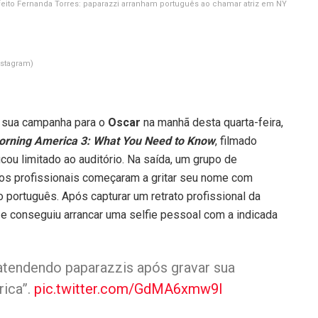
feito Fernanda Torres: paparazzi arranham português ao chamar atriz em NY
nstagram)
sua campanha para o
Oscar
na manhã desta quarta-feira,
rning America 3: What You Need to Know
, filmado
ou limitado ao auditório. Na saída, um grupo de
, os profissionais começaram a gritar seu nome com
 português. Após capturar um retrato profissional da
”, e conseguiu arrancar uma selfie pessoal com a indicada
endendo paparazzis após gravar sua
rica”.
pic.twitter.com/GdMA6xmw9I