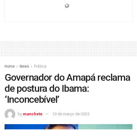
Home
News
Politica
Governador do Amapá reclama
de postura do Ibama:
‘Inconcebível’
by
manchete
10 de março de 2025