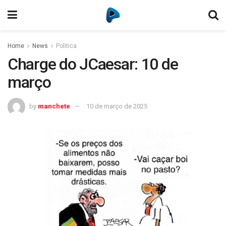
Home
News
Politica
Charge do JCaesar: 10 de
março
by
manchete
10 de março de 2025