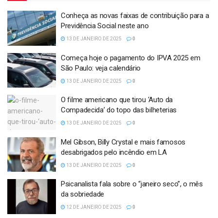
Conheça as novas faixas de contribuição para a
Previdência Social neste ano
13 DE JANEIRO DE 2025
0
Começa hoje o pagamento do IPVA 2025 em
São Paulo: veja calendário
13 DE JANEIRO DE 2025
0
O filme americano que tirou ‘Auto da
Compadecida’ do topo das bilheterias
13 DE JANEIRO DE 2025
0
Mel Gibson, Billy Crystal e mais famosos
desabrigados pelo incêndio em LA
13 DE JANEIRO DE 2025
0
Psicanalista fala sobre o “janeiro seco”, o mês
da sobriedade
12 DE JANEIRO DE 2025
0