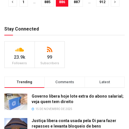
1
…
885
886
887
…
912
Stay Connected
23.9k
99
Followers
Subscribers
Trending
Comments
Latest
Governo libera hoje lote extra do abono salarial;
veja quem tem direito
15 DE NOVEMBRO DE 2025
Justiça libera conta usada pela Oi para fazer
repasses e levanta bloqueio de bens