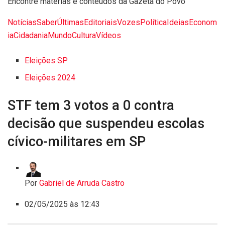
Encontre matérias e conteúdos da Gazeta do Povo
Notícias
Saber
Últimas
Editoriais
Vozes
Política
Ideias
Econom
ia
Cidadania
Mundo
Cultura
Vídeos
Eleições SP
Eleições 2024
STF tem 3 votos a 0 contra
decisão que suspendeu escolas
cívico-militares em SP
Por
Gabriel de Arruda Castro
02/05/2025 às 12:43