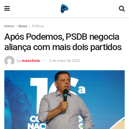
Home
News
Politica
Após Podemos, PSDB negocia
aliança com mais dois partidos
by
manchete
2 de maio de 2025