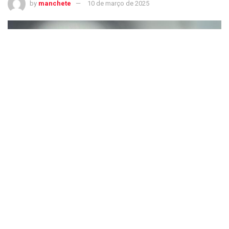
by
manchete
10 de março de 2025
EUA desistem de forçar Google a vender investimentos em IA em caso
antitruste
Os porta-vozes do Google e da Anthropic não responderam
de imediato a pedidos de comentários.
O Google detém uma participação minoritária de bilhões de
dólares na Anthropic. A perda do investimento traria uma
vantagem competitiva para a OpenAI e seu investidor, a