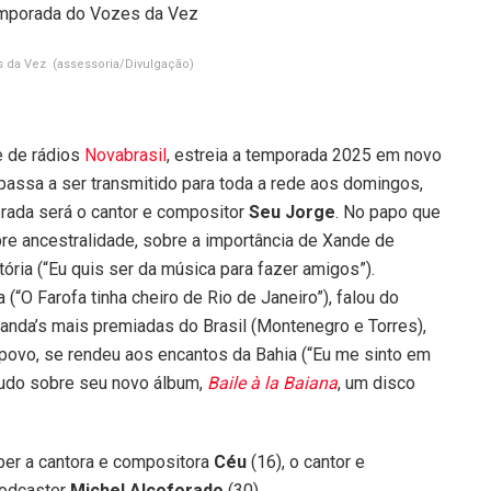
es da Vez
(assessoria/Divulgação)
e de rádios
Novabrasil
, estreia a temporada 2025 em novo
e passa a ser transmitido para toda a rede aos domingos,
rada será o cantor e compositor
Seu Jorge
. No papo que
sobre ancestralidade, sobre a importância de Xande de
ória (“Eu quis ser da música para fazer amigos”).
(“O Farofa tinha cheiro de Rio de Janeiro”), falou do
nanda’s mais premiadas do Brasil (Montenegro e Torres),
povo, se rendeu aos encantos da Bahia (“Eu me sinto em
tudo sobre seu novo álbum,
Baile à la Baiana
, um disco
ber a cantora e compositora
Céu
(16), o cantor e
podcaster
Michel Alcoforado
(30).