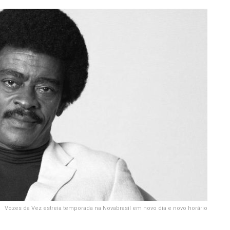
Vozes da Vez estreia temporada na Novabrasil em novo dia e novo horário