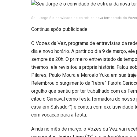
Seu Jorge é o convidado de estreia da nova temporada do Voz
Continua após publicidade
O Vozes da Vez, programa de entrevistas da red
dia e novo horário. A partir do dia 9 de março, el
sempre às 20h. O primeiro entrevistado da tempo
tivemos, ele revisitou a própria história. Falou 
Pilares, Paulo Moura e Marcelo Yuka em sua trajet
Relembrou o surgimento da “febre” Farofa Carioca 
orgulho que sentiu por ter trabalhado com as Fer
citou o Carnaval como festa formadora do nosso 
casa em Salvador”) e contou com exclusividade 
com vocação para a festa.
Ainda no mês de março, o Vozes da Vez vai rece
compositor
Junior Lima
(23) e o antropólogo e 