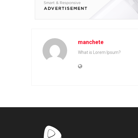
manchete
What is Lorem Ipsum?