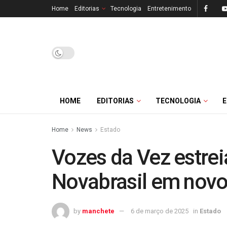
Home
Editorias
Tecnologia
Entretenimento
HOME
EDITORIAS
TECNOLOGIA
Home
News
Estado
Vozes da Vez estre
Novabrasil em novo 
by
manchete
6 de março de 2025
in
Estado