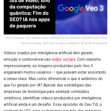
Veo 3 engana com vídeos super realistas; A computação quântica para além
das promessas; SEO com os dias contados?; IA ajuda na paquera
Vídeos criados por inteligência artificial têm gerado
emoção e controvérsia nas
redes sociais
. Com realismo
impressionante, as imagens produzidas pelo Veo 3
enganaram muitos usuários — que juravam estar assistindo
a cenas reais. Mas como diferenciar o que é autêntico do
que foi gerado por IA? Apesar das estratégias das
empresas de tecnologia para sinalizar conteúdos
sintéticos, identificar vídeos produzidos por inteligência
artificial ainda é um desafio. Esse episódio do Deu Tilt, o
podcast do UOL para os humanos por trás das máquinas,