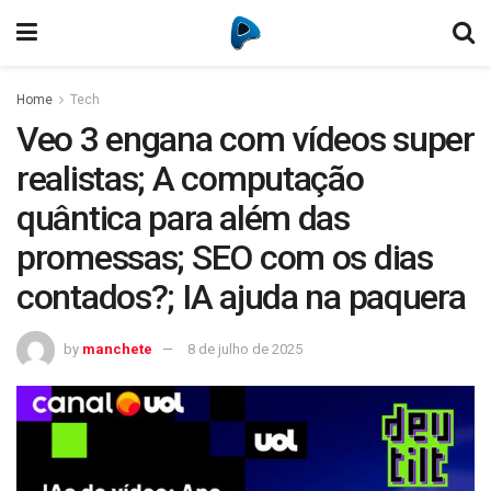
Home
Tech
Veo 3 engana com vídeos super
realistas; A computação
quântica para além das
promessas; SEO com os dias
contados?; IA ajuda na paquera
by
manchete
8 de julho de 2025