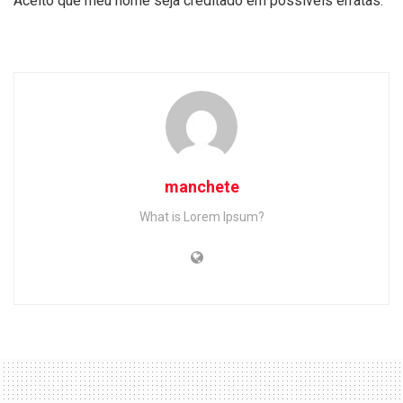
Aceito que meu nome seja creditado em possíveis erratas.
manchete
What is Lorem Ipsum?