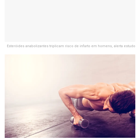
Esteróides anabolizantes triplicam risco de infarto em homens, alerta estudo