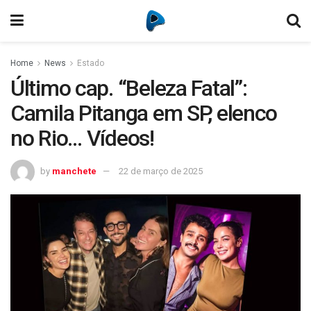
Home
News
Estado
Último cap. “Beleza Fatal”:
Camila Pitanga em SP, elenco
no Rio… Vídeos!
by
manchete
22 de março de 2025