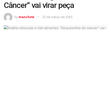
Câncer” vai virar peça
by
manchete
22 de março de 2025
Thalita Rebouças e Tati Abrantes: “Blogueirinha do Câncer” vai virar peça