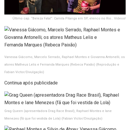
Último cap. “Beleza Fatal”: Camila Pitanga em SP, elenco no Rio… Vídeos!
Vanessa Giácomo, Marcelo Serrado, Raphael Montes e Giovanna Antonelli; os
atores Matheus Lelis e Fernanda Marques (Rebeca Paixão)
(Reprodução e
Fabian Victor/Divulgação)
Continua após publicidade
Grag Queen (apresentadora Drag Race Brasil), Raphael Montes e Iane
Menezes (fã que foi vestida de Lola)
(Fabian Victor/Divulgação)