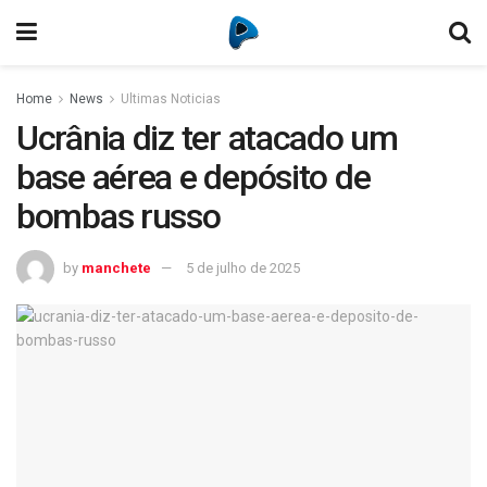
Home
News
Ultimas Noticias
Ucrânia diz ter atacado um
base aérea e depósito de
bombas russo
by
manchete
5 de julho de 2025