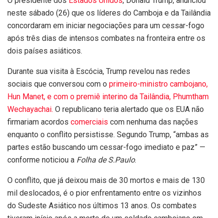
O presidente dos
Estados Unidos
, Donald Trump, anunciou
neste sábado (26) que os líderes do Camboja e da Tailândia
concordaram em iniciar negociações para um cessar-fogo
após três dias de intensos combates na fronteira entre os
dois países asiáticos.
Durante sua visita à Escócia, Trump revelou nas redes
sociais que conversou com o
primeiro-ministro cambojano,
Hun Manet, e com o premiê interino da Tailândia, Phumtham
Wechayachai.
O republicano teria alertado que os EUA não
firmariam acordos
comerciais
com nenhuma das nações
enquanto o conflito persistisse. Segundo Trump, “ambas as
partes estão buscando um cessar-fogo imediato e paz” —
conforme noticiou a
Folha de S.Paulo
.
O conflito, que já deixou mais de 30 mortos e mais de 130
mil deslocados, é o pior enfrentamento entre os vizinhos
do Sudeste Asiático nos últimos 13 anos. Os combates