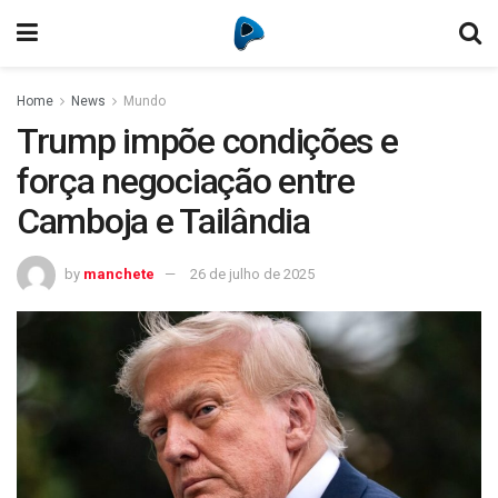
Home
News
Mundo
Trump impõe condições e
força negociação entre
Camboja e Tailândia
by
manchete
26 de julho de 2025