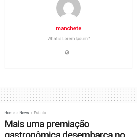
manchete
What is Lorem Ipsum?
Home
News
Estado
Mais uma premiação
gastronômica desembarca no