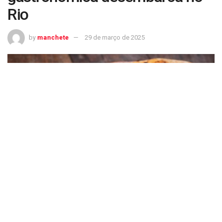
Rio
by
manchete
29 de março de 2025
Mais uma premiação gastronômica desembarca no Rio
Pelo segundo ano o 50 Top Pizza terá a edição regional da América