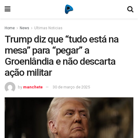
Home
News
Ultimas Noticias
Trump diz que “tudo está na
mesa” para “pegar” a
Groenlândia e não descarta
ação militar
by
manchete
30 de março de 2025