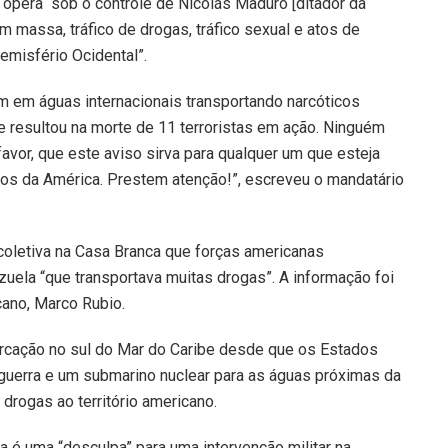
opera “sob o controle de Nicolás Maduro [ditador da
 massa, tráfico de drogas, tráfico sexual e atos de
emisfério Ocidental”.
m em águas internacionais transportando narcóticos
e resultou na morte de 11 terroristas em ação. Ninguém
avor, que este aviso sirva para qualquer um que esteja
os da América. Prestem atenção!”, escreveu o mandatário
coletiva na Casa Branca que forças americanas
zuela “que transportava muitas drogas”. A informação foi
cano, Marco Rubio.
arcação no sul do Mar do Caribe desde que os Estados
 guerra e um submarino nuclear para as águas próximas da
drogas ao território americano.
 é uma “desculpa” para uma intervenção militar na