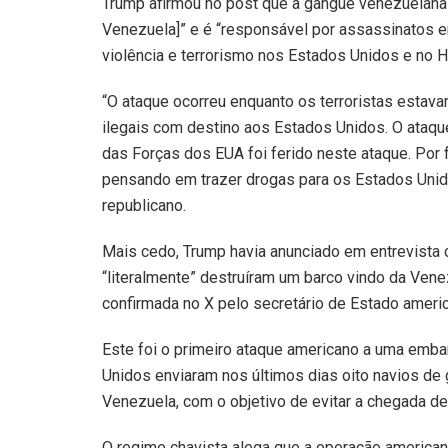
Trump afirmou no post que a gangue venezuelana 
Venezuela]” e é “responsável por assassinatos em
violência e terrorismo nos Estados Unidos e no H
“O ataque ocorreu enquanto os terroristas estava
ilegais com destino aos Estados Unidos. O ataqu
das Forças dos EUA foi ferido neste ataque. Por f
pensando em trazer drogas para os Estados Unid
republicano.
Mais cedo, Trump havia anunciado em entrevista 
“literalmente” destruíram um barco vindo da Vene
confirmada no X pelo secretário de Estado ameri
Este foi o primeiro ataque americano a uma emb
Unidos enviaram nos últimos dias oito navios de
Venezuela, com o objetivo de evitar a chegada de 
O regime chavista alega que a operação americana