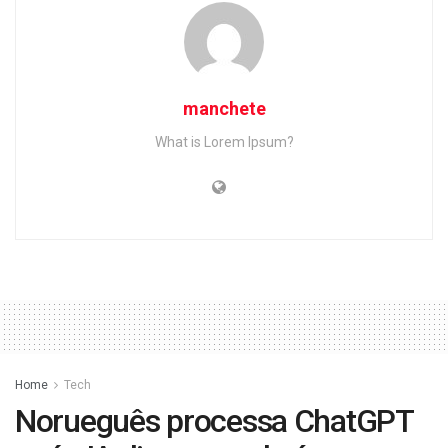
manchete
What is Lorem Ipsum?
Home
Tech
Norueguês processa ChatGPT