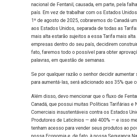
nacional de Fentanil, causada, em parte, pela f
país. Em vez de trabalhar com os Estados Unidos, 
1º de agosto de 2025, cobraremos do Canadá um
aos Estados Unidos, separada de todas as Tarifas
mais alta estarão sujeitos a essa Tarifa mais alt
empresas dentro do seu país, decidirem construir
fato, faremos todo o possível para obter aprovaçõ
palavras, em questão de semanas.
Se por qualquer razão o senhor decidir aumentar s
para aumentá-las, será adicionado aos 35% que 
Além disso, devo mencionar que o fluxo de Fenta
Canadá, que possui muitas Políticas Tarifárias e 
Comerciais insustentáveis contra os Estados Uni
Produtores de Laticínios — até 400% — e isso m
tenham acesso para vender seus produtos ao pov
nossa Economia e, de fato, à nossa Segurança Na