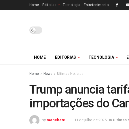
Home
Editorias
Tecnologia
Entretenimento
HOME
EDITORIAS
TECNOLOGIA
Home
News
Ultimas Noticias
Trump anuncia tari
importações do Ca
by
manchete
11 de julho de 2025
in
Ultimas 