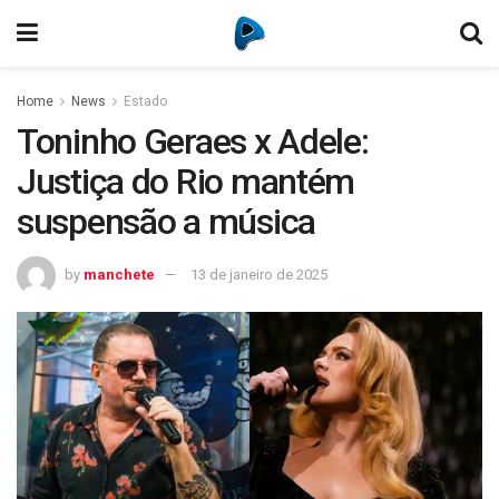
Home
News
Estado
Toninho Geraes x Adele:
Justiça do Rio mantém
suspensão a música
by
manchete
13 de janeiro de 2025