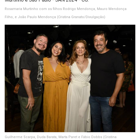
Rosamaria Murtinho com os filhos Rodrigo Mendonça, Mauro Mendonça
Filho, e João Paulo Mendonça
(Cristina Granato/Divulgação)
Guilherme Scarpa, Duda Barata, Marta Paret e Fábio Dobbs
(Cristina