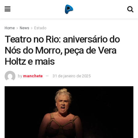
Home
News
Estado
Teatro no Rio: aniversário do
Nós do Morro, peça de Vera
Holtz e mais
by
manchete
31 de janeiro de 2025