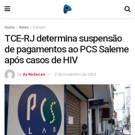
Home
News
Estado
TCE-RJ determina suspensão
de pagamentos ao PCS Saleme
após casos de HIV
by
da Redacao
2 de novembro de 2024