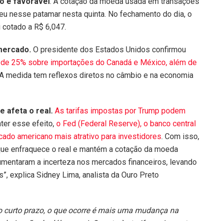
ão é favorável
. A cotação da moeda usada em transações
eceu nesse patamar nesta quinta. No fechamento do dia, o
 cotado a R$ 6,047.
mercado.
O presidente dos Estados Unidos confirmou
fa de 25% sobre importações do Canadá e México, além de
 A medida tem reflexos diretos no câmbio e na economia
e afeta o real.
As tarifas impostas por Trump podem
nter esse efeito,
o Fed (Federal Reserve), o banco central
cado americano mais atrativo para investidores
. Com isso,
o que enfraquece o real e mantém a cotação da moeda
umentaram a incerteza nos mercados financeiros, levando
”, explica Sidney Lima, analista da Ouro Preto
No curto prazo, o que ocorre é mais uma mudança na