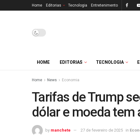
Home
Editorias
Tecnologia
Entretenimento
HOME
EDITORIAS
TECNOLOGIA
Home
News
Economia
Tarifas de Trump s
dólar e moeda tem a
by
manchete
27 de fevereiro de 2025
in
Econ