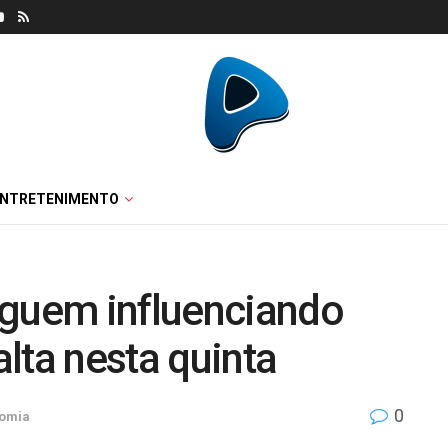
ENTRETENIMENTO
eguem influenciando
lta nesta quinta
0
omia