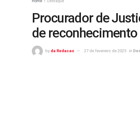
Home
Destaque
Procurador de Just
de reconhecimento f
by
da Redacao
27 de fevereiro de 2025
in
De