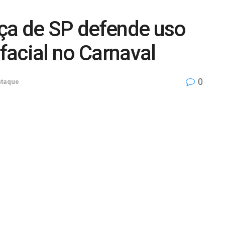
iça de SP defende uso
acial no Carnaval
0
staque