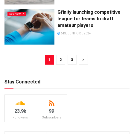
Gfinity launching competitive
ECONOMIA
league for teams to draft
amateur players
6 DE JUNHO DE 2024
1
2
3
Stay Connected
23.9k
99
Followers
Subscribers