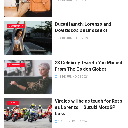
Ducati launch: Lorenzo and
ECONOMIA
Dovizioso’s Desmosedici
14 DE JUNHO DE 2024
23 Celebrity Tweets You Missed
ECONOMIA
From The Golden Globes
13 DE JUNHO DE 2024
Vinales will be as tough for Rossi
SAUDE
as Lorenzo – Suzuki MotoGP
boss
9 DE JUNHO DE 2024