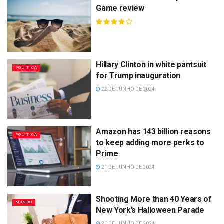
Game review
Hillary Clinton in white pantsuit
POLITICA
for Trump inauguration
22 DE JUNHO DE 2024
Amazon has 143 billion reasons
POLITICA
to keep adding more perks to
Prime
21 DE JUNHO DE 2024
Shooting More than 40 Years of
MUNDO
New York’s Halloween Parade
20 DE JUNHO DE 2024