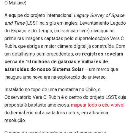
O’Mullane)
A equipe do projeto internacional
Legacy Survey of Space
and Time
(LSST, na sigla em inglês; Levantamento Legado
do Espaço e do Tempo, na tradução livre) divulgou as
primeiras imagens captadas pelo supertelescópio Vera C.
Rubin, que abriga a maior câmera digital já construída. Com
um detalhismo sem precedentes,
os registros revelam
cerca de 10 milhões de galáxias e milhares de
asteroides do nosso Sistema Solar
– um marco que
inaugura uma nova era na exploração do universo.
Instalado no topo de uma montanha no Chile, o
Observatório Vera C. Rubin é o centro do projeto LSST, cuja
proposta é bastante ambiciosa:
mapear todo o céu visível
do hemisfério sul a cada três noites, em altíssima
resolução.
O nome do supertelescópio é uma homenagem à