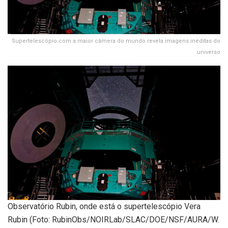
Supertelescópio com a maior câmera do mundo revela imagens inéditas do
universo
Observatório Rubin, onde está o supertelescópio Vera
Rubin (Foto: RubinObs/NOIRLab/SLAC/DOE/NSF/AURA/W.