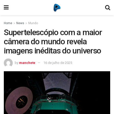
Home
News
Mundo
Supertelescópio com a maior
câmera do mundo revela
imagens inéditas do universo
by
manchete
16 de julho de 2025