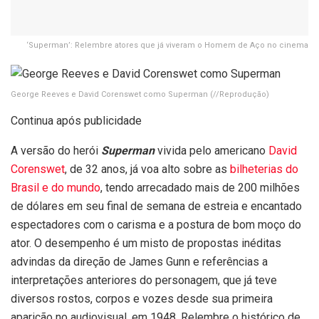
‘Superman’: Relembre atores que já viveram o Homem de Aço no cinema
George Reeves e David Corenswet como Superman
(//Reprodução)
Continua após publicidade
A versão do herói
Superman
vivida pelo americano
David
Corenswet
, de 32 anos, já voa alto sobre as
bilheterias do
Brasil e do mundo
, tendo arrecadado mais de 200 milhões
de dólares em seu final de semana de estreia e encantado
espectadores com o carisma e a postura de bom moço do
ator. O desempenho é um misto de propostas inéditas
advindas da direção de James Gunn e referências a
interpretações anteriores do personagem, que já teve
diversos rostos, corpos e vozes desde sua primeira
aparição no audiovisual, em 1948. Relembre o histórico de