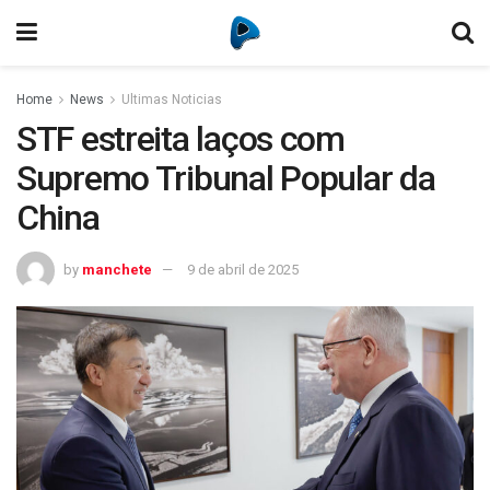
Home
News
Ultimas Noticias
STF estreita laços com
Supremo Tribunal Popular da
China
by
manchete
9 de abril de 2025