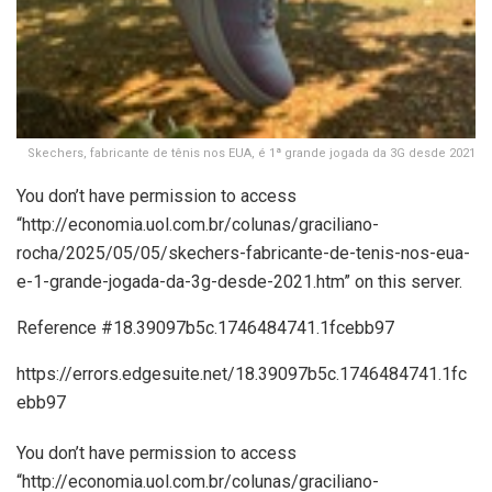
Skechers, fabricante de tênis nos EUA, é 1ª grande jogada da 3G desde 2021
You don’t have permission to access
“http://economia.uol.com.br/colunas/graciliano-
rocha/2025/05/05/skechers-fabricante-de-tenis-nos-eua-
e-1-grande-jogada-da-3g-desde-2021.htm” on this server.
Reference #18.39097b5c.1746484741.1fcebb97
https://errors.edgesuite.net/18.39097b5c.1746484741.1fc
ebb97
You don’t have permission to access
“http://economia.uol.com.br/colunas/graciliano-