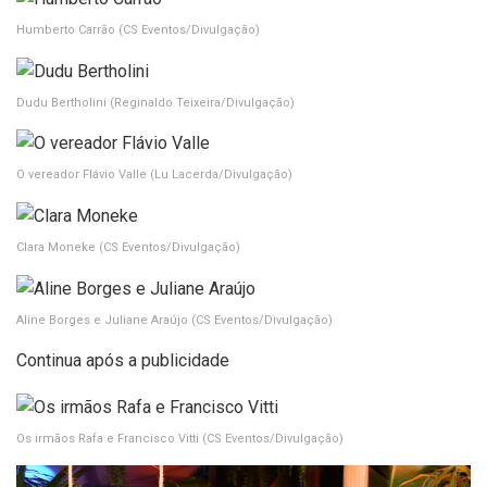
Humberto Carrão
(CS Eventos/Divulgação)
Dudu Bertholini
(Reginaldo Teixeira/Divulgação)
O vereador Flávio Valle
(Lu Lacerda/Divulgação)
Clara Moneke
(CS Eventos/Divulgação)
Aline Borges e Juliane Araújo
(CS Eventos/Divulgação)
Continua após a publicidade
Os irmãos Rafa e Francisco Vitti
(CS Eventos/Divulgação)