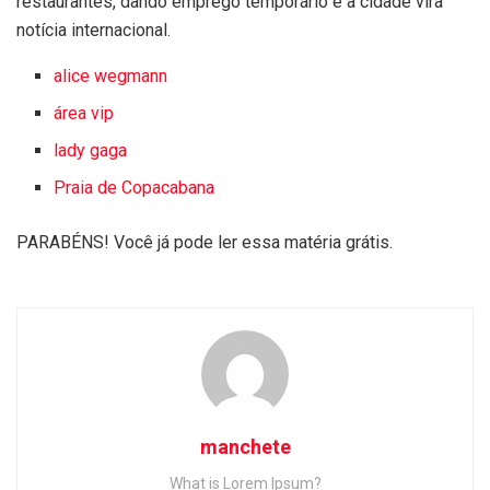
restaurantes, dando emprego temporário e a cidade vira
notícia internacional.
alice wegmann
área vip
lady gaga
Praia de Copacabana
PARABÉNS! Você já pode ler essa matéria grátis.
manchete
What is Lorem Ipsum?