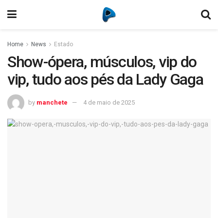
Home
News
Estado
Show-ópera, músculos, vip do
vip, tudo aos pés da Lady Gaga
by
manchete
4 de maio de 2025