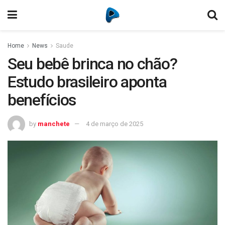
Home
News
Saude
Seu bebê brinca no chão?
Estudo brasileiro aponta
benefícios
by
manchete
4 de março de 2025