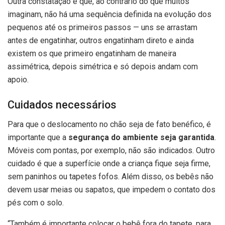
Outra constatação é que, ao contrário do que muitos
imaginam, não há uma sequência definida na evolução dos
pequenos até os primeiros passos — uns se arrastam
antes de engatinhar, outros engatinham direto e ainda
existem os que primeiro engatinham de maneira
assimétrica, depois simétrica e só depois andam com
apoio.
Cuidados necessários
Para que o deslocamento no chão seja de fato benéfico, é
importante que a
segurança do ambiente seja garantida
.
Móveis com pontas, por exemplo, não são indicados. Outro
cuidado é que a superfície onde a criança fique seja firme,
sem paninhos ou tapetes fofos. Além disso, os bebês não
devem usar meias ou sapatos, que impedem o contato dos
pés com o solo.
“Também é importante colocar o bebê fora do tapete, para