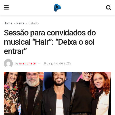
Home
News
Estado
Sessão para convidados do
musical “Hair”: “Deixa o sol
entrar”
by
manchete
9 de julho de 2025