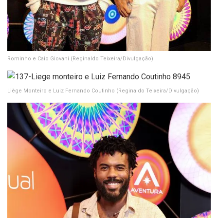
Rominho e Caio Giovani
(Reginaldo Teixeira/Divulgação)
Liège Monteiro e Luiz Fernando Coutinho
(Reginaldo Teixeira/Divulgação)