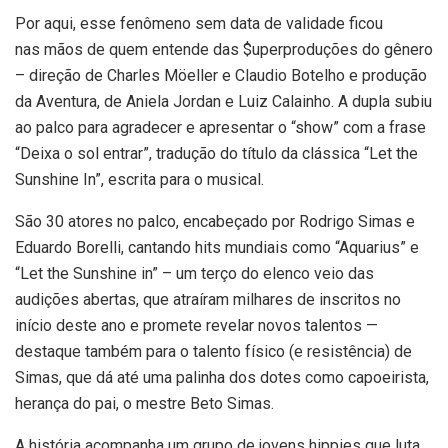
Por aqui, esse fenômeno sem data de validade ficou
nas mãos de quem entende das $uperproduções do gênero
– direção de Charles Möeller e Claudio Botelho e produção
da Aventura, de Aniela Jordan e Luiz Calainho. A dupla subiu
ao palco para agradecer e apresentar o “show” com a frase
“Deixa o sol entrar”, tradução do título da clássica “Let the
Sunshine In”, escrita para o musical.
São 30 atores no palco, encabeçado por Rodrigo Simas e
Eduardo Borelli, cantando hits mundiais como “Aquarius” e
“Let the Sunshine in” – um terço do elenco veio das
audições abertas, que atraíram milhares de inscritos no
início deste ano e promete revelar novos talentos —
destaque também para o talento físico (e resistência) de
Simas, que dá até uma palinha dos dotes como capoeirista,
herança do pai, o mestre Beto Simas.
A história acompanha um grupo de jovens hippies que luta