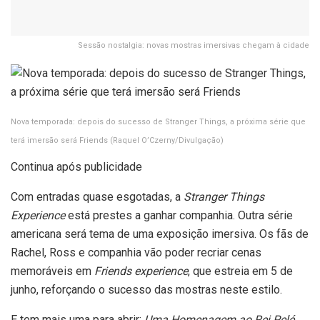
Sessão nostalgia: novas mostras imersivas chegam à cidade
Nova temporada: depois do sucesso de Stranger Things, a próxima série que
terá imersão será Friends
(Raquel O’Czerny/Divulgação)
Continua após publicidade
Com entradas quase esgotadas, a
Stranger Things
Experience
está prestes a ganhar companhia. Outra série
americana será tema de uma exposição imersiva. Os fãs de
Rachel, Ross e companhia vão poder recriar cenas
memoráveis em
Friends experience
, que estreia em 5 de
junho, reforçando o sucesso das mostras neste estilo.
E tem mais uma para abrir:
Uma Homenagem ao Rei Pelé