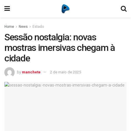
Home
News
Estado
Sessão nostalgia: novas
mostras imersivas chegam à
cidade
by
manchete
2 de maio de 2025