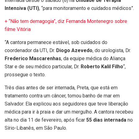
internada desde o sábado (8) na
Unidade de Terapia
Intensiva (UTI)
, “para monitoramento e cuidados médicos”.
+ “Não tem demagogia”, diz Fernanda Montenegro sobre
filme Vitória
“A cantora permanece estável, sob cuidados do
coordenador da UTI, Dr.
Diogo Azevedo
, do urologista, Dr.
Frederico Mascarenhas
, da equipe médica do Aliança
Star e de seu médico particular, Dr.
Roberto Kalil Filho
“,
prossegue o texto.
Três dias antes de ser internada, Preta, que está em
tratamento contra um câncer, tomou banho de mar em
Salvador. Ela explicou aos seguidores que teve liberação
médica para ir à praia e dar um mergulho. A cantora recebeu
alta no dia 11 de fevereiro, após ficar
55 dias internada
no
Sírio-Libanês, em São Paulo.