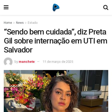
Home
News
Estado
“Sendo bem cuidada”, diz Preta
Gil sobre internação em UTI em
Salvador
by
manchete
11 de março de 2025