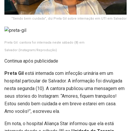
“Sendo bem cuidada”, diz Preta Gil sobre internação em UTI em Salvador
Preta Gil: cantora foi internada neste sábado (8) em
Salvador
(Instagram/Reprodução)
Continua após publicidade
Preta Gil
está internada com infecção urinária em um
hospital particular de Salvador. A informação foi divulgada
nesta segunda (10). A cantora publicou uma mensagem em
seus stories do Instagram: “Amores, fiquem tranquilos!
Estou sendo bem cuidada e em breve estarei em casa.
Amo vocês!”, escreveu ela.
Em nota, o hospital Aliança Star informou que ela está