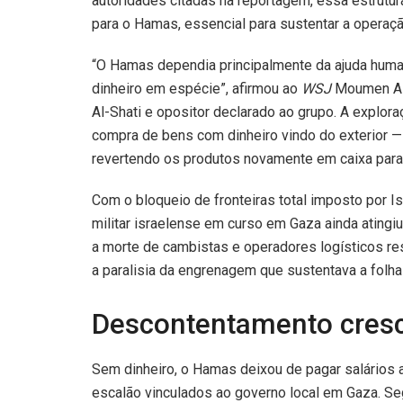
autoridades citadas na reportagem, essa estrutur
para o Hamas, essencial para sustentar a operação
“O Hamas dependia principalmente da ajuda human
dinheiro em espécie”, afirmou ao
WSJ
Moumen Al-
Al-Shati e opositor declarado ao grupo. A explo
compra de bens com dinheiro vindo do exterior —
revertendo os produtos novamente em caixa para f
Com o bloqueio de fronteiras total imposto por Is
militar israelense em curso em Gaza ainda atingi
a morte de cambistas e operadores logísticos res
a paralisia da engrenagem que sustentava a folh
Descontentamento cresce
Sem dinheiro, o Hamas deixou de pagar salários ao
escalão vinculados ao governo local em Gaza. Se