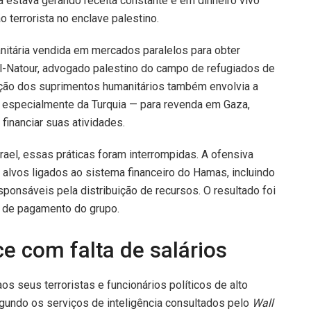
a estava gerando receita constante e em dinheiro vivo
 terrorista no enclave palestino.
itária vendida em mercados paralelos para obter
Natour, advogado palestino do campo de refugiados de
ração dos suprimentos humanitários também envolvia a
 especialmente da Turquia — para revenda em Gaza,
inanciar suas atividades.
rael, essas práticas foram interrompidas. A ofensiva
u alvos ligados ao sistema financeiro do Hamas, incluindo
ponsáveis pela distribuição de recursos. O resultado foi
a de pagamento do grupo.
 com falta de salários
s seus terroristas e funcionários políticos de alto
gundo os serviços de inteligência consultados pelo
Wall