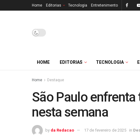
Home
Editorias
Tecnologia
Entretenimento
HOME
EDITORIAS
TECNOLOGIA
Home
Destaque
São Paulo enfrenta 
nesta semana
by
da Redacao
17 de fevereiro de 2025
in
De