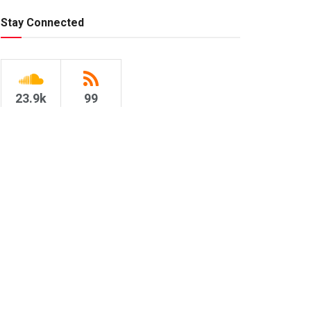
Stay Connected
23.9k
99
Followers
Subscribers