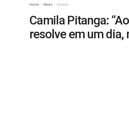
Home
News
Estado
Camila Pitanga: “Ao
resolve em um dia
by
manchete
16 de fevereiro de 2025
in
Esta