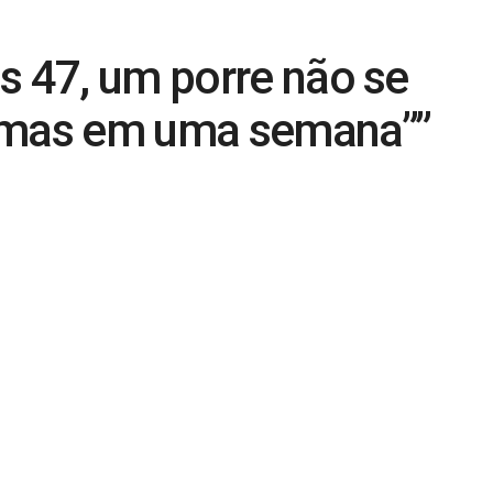
s 47, um porre não se
, mas em uma semana””
0
do