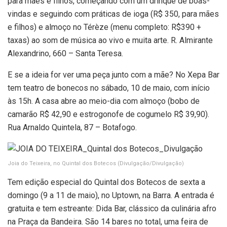
para mães e filhos, começando com um drinque de boas-
vindas e seguindo com práticas de ioga (R$ 350, para mães
e filhos) e almoço no Térèze (menu completo: R$390 +
taxas) ao som de música ao vivo e muita arte. R. Almirante
Alexandrino, 660 – Santa Teresa.
E se a ideia for ver uma peça junto com a mãe? No Xepa Bar
tem teatro de bonecos no sábado, 10 de maio, com início
às 15h. A casa abre ao meio-dia com almoço (bobo de
camarão R$ 42,90 e estrogonofe de cogumelo R$ 39,90).
Rua Arnaldo Quintela, 87 – Botafogo.
Joia do Teixeira, no Quintal dos Botecos
(Divulgação/Divulgação)
Tem edição especial do Quintal dos Botecos de sexta a
domingo (9 a 11 de maio), no Uptown, na Barra. A entrada é
gratuita e tem estreante: Dida Bar, clássico da culinária afro
na Praça da Bandeira. São 14 bares no total, uma feira de