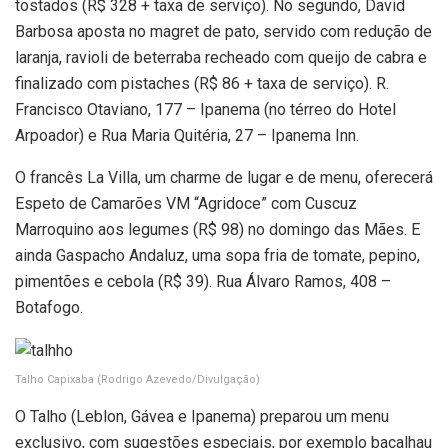
tostados (R$ 328 + taxa de serviço). No segundo, David
Barbosa aposta no magret de pato, servido com redução de
laranja, ravioli de beterraba recheado com queijo de cabra e
finalizado com pistaches (R$ 86 + taxa de serviço). R.
Francisco Otaviano, 177 – Ipanema (no térreo do Hotel
Arpoador) e Rua Maria Quitéria, 27 – Ipanema Inn.
O francês La Villa, um charme de lugar e de menu, oferecerá
Espeto de Camarões VM “Agridoce” com Cuscuz
Marroquino aos legumes (R$ 98) no domingo das Mães. E
ainda Gaspacho Andaluz, uma sopa fria de tomate, pepino,
pimentões e cebola (R$ 39). Rua Álvaro Ramos, 408 –
Botafogo.
Talho Capixaba
(Rodrigo Azevedo/Divulgação)
O Talho (Leblon, Gávea e Ipanema) preparou um menu
exclusivo, com sugestões especiais, por exemplo bacalhau