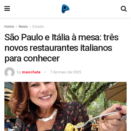
Home
News
Estado
São Paulo e Itália à mesa: três
novos restaurantes italianos
para conhecer
by
manchete
7 de maio de 2025