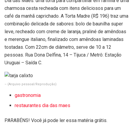
Dia das Mães: uma torta para compartilhar em família e uma
charmosa cesta recheada com itens deliciosos para um
café da manhã caprichado. A Torta Madre (R$ 196) traz uma
combinação delicada de sabores: bolo de baunilha super
leve, recheado com creme de laranja, praliné de amêndoas
e merengue italiano, finalizado com amêndoas laminadas
tostadas. Com 22cm de diâmetro, serve de 10 a 12
pessoas. Rua Dona Delfina, 14 – Tijuca / Metrô: Estação
Uruguai – Saída C.
–
(Arquivo pessoal/Reprodução)
gastronomia
restaurantes dia das maes
PARABÉNS! Você já pode ler essa matéria grátis.