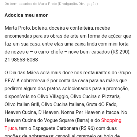
Os bem-casados de Marta Proto
(Divulgação/Divulgação)
Adocica meu amor
Marta Proto, boleira, doceira e confeiteira, recebe
encomendas para as obras de arte em forma de açúcar que
faz em sua casa, entre elas uma caixa linda com mini torta
de nozes e – o carro-chefe – nove bem-casados (R$ 290).
21 98558-8088
O Dia das Mães será mais doce nos restaurantes do Grupo
BFW. A sobremesa é por conta da casa para as mães que
pedirem algum dos pratos selecionados para a promoção,
disponíveis no Olivo Villaggio, Olivo Cucina e Pizzaria,
Olivo Italian Grill, Olivo Cucina Italiana, Gruta dO Fado,
Heaven Cucina, D’Heaven, Nonna Per Heaven e Itacoa. No
Heaven Cucina do Vogue Square (Barra) e do
Shopping
Tijuca
, tem o Espaguete Carbonara (R$ 96) com duas
opções de sobremesa: cannoli al caramelo ou bolo de