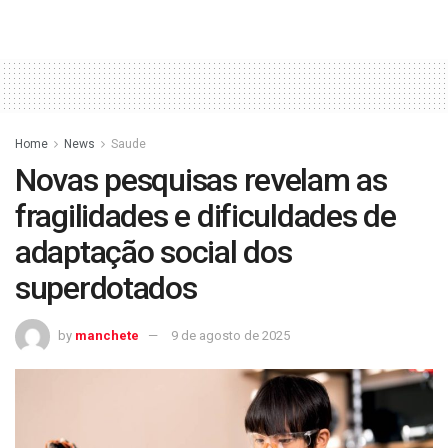
Home
News
Saude
Novas pesquisas revelam as
fragilidades e dificuldades de
adaptação social dos
superdotados
by
manchete
9 de agosto de 2025