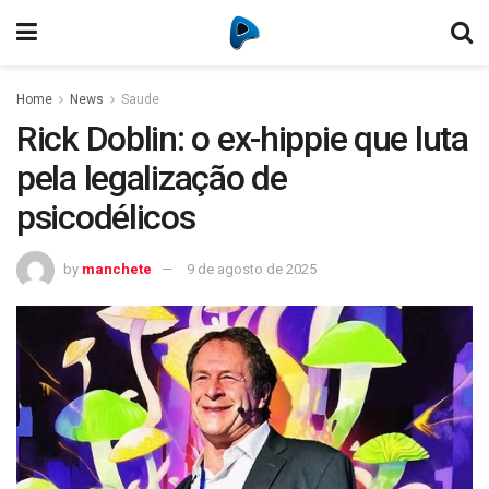
Home
News
Saude
Rick Doblin: o ex-hippie que luta
pela legalização de
psicodélicos
by
manchete
9 de agosto de 2025