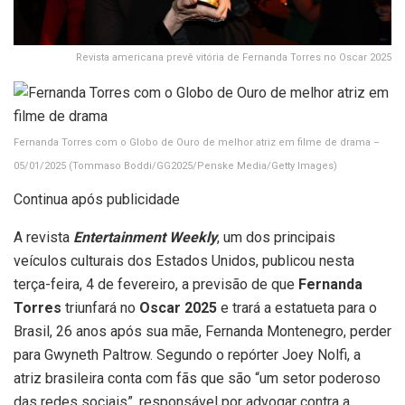
Revista americana prevê vitória de Fernanda Torres no Oscar 2025
Fernanda Torres com o Globo de Ouro de melhor atriz em filme de drama –
05/01/2025
(Tommaso Boddi/GG2025/Penske Media/Getty Images)
Continua após publicidade
A revista
Entertainment Weekly
, um dos principais
veículos culturais dos Estados Unidos, publicou nesta
terça-feira, 4 de fevereiro, a previsão de que
Fernanda
Torres
triunfará no
Oscar 2025
e trará a estatueta para o
Brasil, 26 anos após sua mãe, Fernanda Montenegro, perder
para Gwyneth Paltrow. Segundo o repórter Joey Nolfi, a
atriz brasileira conta com fãs que são “um setor poderoso
das redes sociais”, responsável por advogar contra a