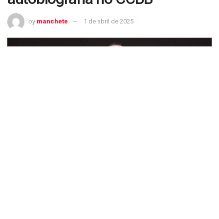
by
manchete
1 de abril de 2025
Grátis! Ney Matogrosso participa de bate-papo sobre autobiografia no CCBB
Ney Matogrosso: artista participa de debate sobre sua autobiografia no
CCBB
(Leo Aversa/Divulgação)