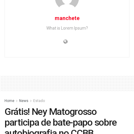
manchete
What is Lorem Ipsum?
Home
News
Estado
Grátis! Ney Matogrosso
participa de bate-papo sobre
autobiografia no CCBB