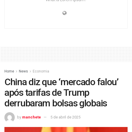
Home
News
Economia
China diz que ‘mercado falou’
após tarifas de Trump
derrubaram bolsas globais
by
manchete
5 de abril de 2025