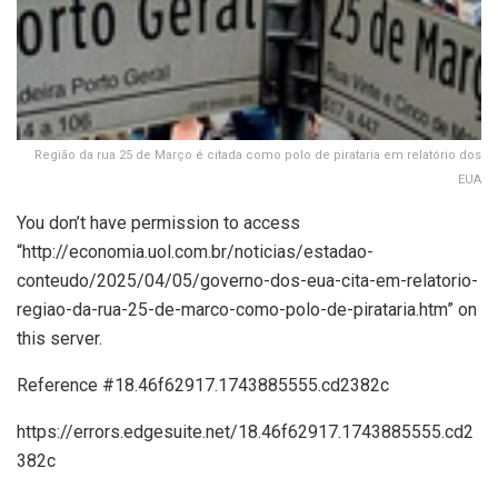
Região da rua 25 de Março é citada como polo de pirataria em relatório dos
EUA
You don’t have permission to access
“http://economia.uol.com.br/noticias/estadao-
conteudo/2025/04/05/governo-dos-eua-cita-em-relatorio-
regiao-da-rua-25-de-marco-como-polo-de-pirataria.htm” on
this server.
Reference #18.46f62917.1743885555.cd2382c
https://errors.edgesuite.net/18.46f62917.1743885555.cd2
382c