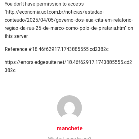
You don’t have permission to access
“http://economia.uol.com.br/noticias/estadao-
conteudo/2025/04/05/governo-dos-eua-cita-em-relatorio-
regiao-da-rua-25-de-marco-como-polo-de-pirataria.htm” on
this server.
Reference #18.46f62917.1743885555.cd2382c
https://errors.edgesuite.net/18.46f62917.1743885555.cd2
382c
manchete
What is Lorem Ipsum?