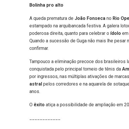
Bolinha pro alto
A queda prematura de
João Fonseca
no
Rio Op
estampado na arquibancada festiva. A galera lotou
poderosa direita, quanto para celebrar o
ídolo
em 
Quando a sucessão de Guga não mais lhe pesar 
confirmar.
Tampouco a eliminação precoce dos brasileiros 
conquistada pelo principal torneio de tênis da
Am
por ingressos, nas múltiplas ativações de marca
astral
pelos corredores e na aquarela de sotaques
anos.
O
êxito
atiça a possibilidade de ampliação em 2
____________