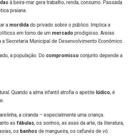
das
à beira-mar gera trabalho, renda, consumo. Passada
tica praiana.
rar a
mordida
do privado sobre o público. Implica a
olíticos em torno de um
mercado
prodigioso. Areias
a a Secretaria Municipal de Desenvolvimento Econômico.
iado, a população. Do
compromisso
conjunto depende a
ural. Quando a alma infantil atrofia o apetite
lúdico
, é
e.
arelinha, a ciranda – especialmente uma criança.
uanto as
fábulas
, os sonhos, as asas da arte, da literatura,
asias, os
banhos
de mangueira, os cafunés de vó.