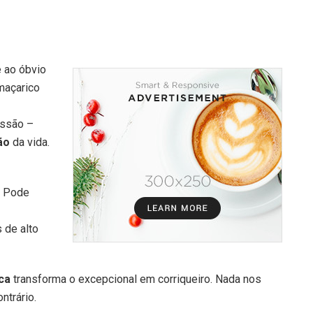
 ao óbvio
maçarico
issão –
ão
da vida.
. Pode
 de alto
ica
transforma o excepcional em corriqueiro. Nada nos
ontrário.