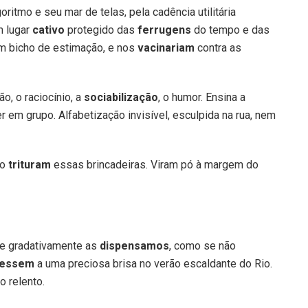
oritmo e seu mar de telas, pela cadência utilitária
m lugar
cativo
protegido das
ferrugens
do tempo e das
um bicho de estimação, e nos
vacinariam
contra as
o, o raciocínio, a
sociabilização
, o humor. Ensina a
er em grupo. Alfabetização invisível, esculpida na rua, nem
no
trituram
essas brincadeiras. Viram pó à margem do
e gradativamente as
dispensamos
, como se não
lessem
a uma preciosa brisa no verão escaldante do Rio.
o relento.