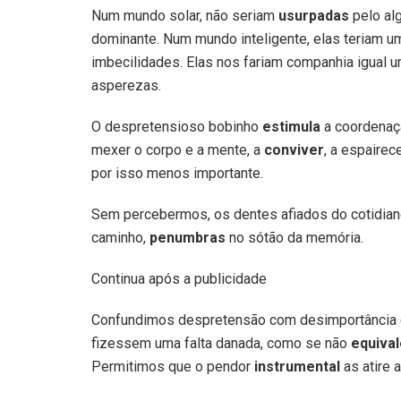
Num mundo solar, não seriam
usurpadas
pelo alg
dominante. Num mundo inteligente, elas teriam u
imbecilidades. Elas nos fariam companhia igual 
asperezas.
O despretensioso bobinho
estimula
a coordenaçã
mexer o corpo e a mente, a
conviver
, a espairec
por isso menos importante.
Sem percebermos, os dentes afiados do cotidia
caminho,
penumbras
no sótão da memória.
Continua após a publicidade
Confundimos despretensão com desimportância 
fizessem uma falta danada, como se não
equiva
Permitimos que o pendor
instrumental
as atire a