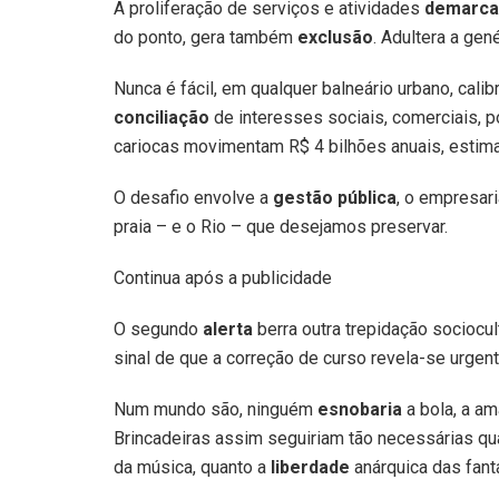
A proliferação de serviços e atividades
demarca
do ponto, gera também
exclusão
. Adultera a gené
Nunca é fácil, em qualquer balneário urbano, calib
conciliação
de interesses sociais, comerciais, p
cariocas movimentam R$ 4 bilhões anuais, estim
O desafio envolve a
gestão pública
, o empresar
praia – e o Rio – que desejamos preservar.
Continua após a publicidade
O segundo
alerta
berra outra trepidação sociocult
sinal de que a correção de curso revela-se urgent
Num mundo são, ninguém
esnobaria
a bola, a am
Brincadeiras assim seguiriam tão necessárias q
da música, quanto a
liberdade
anárquica das fant