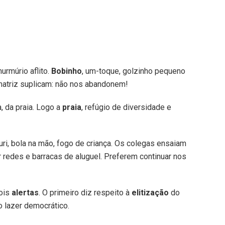
urmúrio aflito.
Bobinho
, um-toque, golzinho pequeno
matriz suplicam: não nos abandonem!
a, da praia. Logo a
praia
, refúgio de diversidade e
ri, bola na mão, fogo de criança. Os colegas ensaiam
 redes e barracas de aluguel. Preferem continuar nos
ois
alertas
. O primeiro diz respeito à
elitização
do
o lazer democrático.