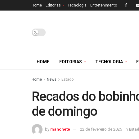
Home
Editorias
Tecnologia
Entretenimento
HOME
EDITORIAS
TECNOLOGIA
Home
News
Estado
Recados do bobinh
de domingo
by
manchete
22 de fevereiro de 2025
in
Esta