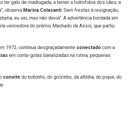
̃o ter galo de madrugada, a temer a hidrofobia dos cães, a
ta”, observa
Marina Colasanti
. Sem frestas à resignação,
stuma, eu sei, mas não devia”. A advertência bordada em
la vencedora do prêmio Machado da Assis, que partiu
m 1972, continua desgraçadamente
conectado
com a
cias
em conta-gotas banalizadas na rotina, pequenas
ao
convite
do bobinho, do golzinho, da altinha, do pique, do
r.