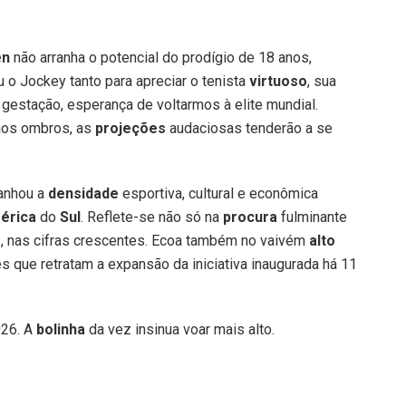
en
não arranha o potencial do prodígio de 18 anos,
 o Jockey tanto para apreciar o tenista
virtuoso
, sua
gestação, esperança de voltarmos à elite mundial.
nos ombros, as
projeções
audaciosas tenderão a se
lanhou a
densidade
esportiva, cultural e econômica
érica
do
Sul
. Reflete-se não só na
procura
fulminante
s, nas cifras crescentes. Ecoa também no vaivém
alto
 que retratam a expansão da iniciativa inaugurada há 11
026. A
bolinha
da vez insinua voar mais alto.