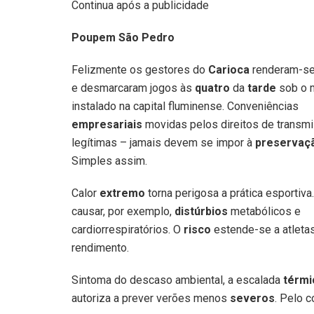
Continua após a publicidade
Poupem São Pedro
Felizmente os gestores do
Carioca
renderam-se
e desmarcaram jogos às
quatro
da
tarde
sob o 
instalado na capital fluminense. Conveniências
empresariais
movidas pelos direitos de transm
legítimas – jamais devem se impor à
preservaç
Simples assim.
Calor
extremo
torna perigosa a prática esportiva
causar, por exemplo,
distúrbios
metabólicos e
cardiorrespiratórios. O
risco
estende-se a atletas
rendimento.
Sintoma do descaso ambiental, a escalada
térm
autoriza a prever verões menos
severos
. Pelo c