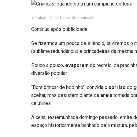
(Pixabay – Sasin-Tipchai/Reprodução)
Continua após publicidade
Se fizermos um pouco de silêncio, ouviremos o m
(sublime redundância) e brincadeiras da mesma 
Pouco a pouco,
evaporam
do recreio, da pracinh
diversão popular.
“Bora brincar de bobinho”, convida o
sorriso
do gu
aceitar, mas desistem diante da
areia
tomada por
celulares.
A cena, testemunhada domingo passado, emite d
espaço historicamente banhado pela mistura, pel