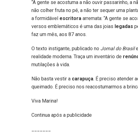
“A gente se acostuma a não ouvir passarinho, a na
não colher fruta no pé, a não ter sequer uma plan
a formidável
escritora
arremata: “A gente se aco
versos emblemáticos é uma das joias
legadas
pe
faz um mês, aos 87 anos.
O texto instigante, publicado no
Jornal do Brasil
e
realidade moderna. Traça um inventário de
renún
mutilações à vida.
Não basta vestir a
carapuça
. É preciso atender 
queimado. É preciso nos reacostumarmos a brinca
Viva Marina!
Continua após a publicidade
_______