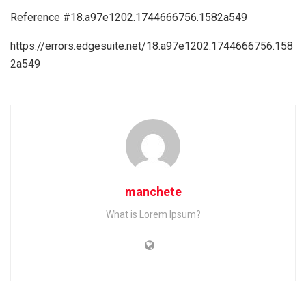
Reference #18.a97e1202.1744666756.1582a549
https://errors.edgesuite.net/18.a97e1202.1744666756.158
2a549
manchete
What is Lorem Ipsum?